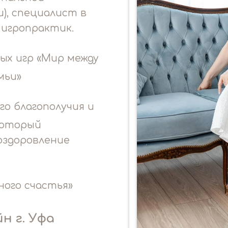
), специалист в
 игропрактик.
х игр «Мир между
мьи»
го благополучия и
 который
оздоровление
ного счастья»
н г. Уфа