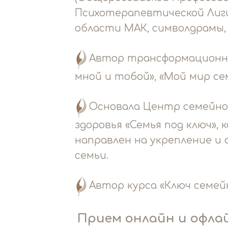
Психотерапевтической Лиги
области МАК, символдрамы,
Автор трансформационны
мной и тобой», «Мой мир се
‌Основала Центр семейно
здоровья «Семья под ключ»,
направлен на укрепление и 
семьи.
‌Автор курса «Ключ семей
Прием онлайн и офлай